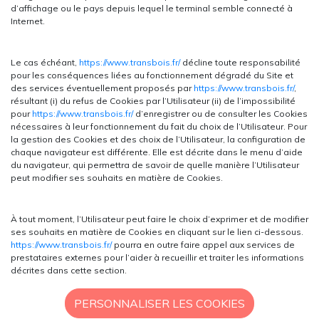
d’affichage ou le pays depuis lequel le terminal semble connecté à
Internet.
Le cas échéant,
https://www.transbois.fr/
décline toute responsabilité
pour les conséquences liées au fonctionnement dégradé du Site et
des services éventuellement proposés par
https://www.transbois.fr/
,
résultant (i) du refus de Cookies par l’Utilisateur (ii) de l’impossibilité
pour
https://www.transbois.fr/
d’enregistrer ou de consulter les Cookies
nécessaires à leur fonctionnement du fait du choix de l’Utilisateur. Pour
la gestion des Cookies et des choix de l’Utilisateur, la configuration de
chaque navigateur est différente. Elle est décrite dans le menu d’aide
du navigateur, qui permettra de savoir de quelle manière l’Utilisateur
peut modifier ses souhaits en matière de Cookies.
À tout moment, l’Utilisateur peut faire le choix d’exprimer et de modifier
ses souhaits en matière de Cookies en cliquant sur le lien ci-dessous.
https://www.transbois.fr/
pourra en outre faire appel aux services de
prestataires externes pour l’aider à recueillir et traiter les informations
décrites dans cette section.
PERSONNALISER LES COOKIES