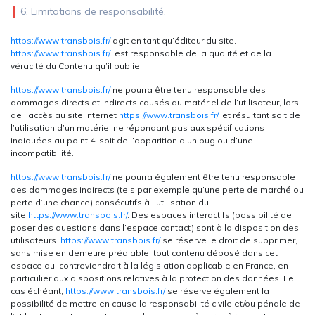
6. Limitations de responsabilité.
https://www.transbois.fr/
agit en tant qu’éditeur du site.
https://www.transbois.fr/
est responsable de la qualité et de la
véracité du Contenu qu’il publie.
https://www.transbois.fr/
ne pourra être tenu responsable des
dommages directs et indirects causés au matériel de l’utilisateur, lors
de l’accès au site internet
https://www.transbois.fr/
, et résultant soit de
l’utilisation d’un matériel ne répondant pas aux spécifications
indiquées au point 4, soit de l’apparition d’un bug ou d’une
incompatibilité.
https://www.transbois.fr/
ne pourra également être tenu responsable
des dommages indirects (tels par exemple qu’une perte de marché ou
perte d’une chance) consécutifs à l’utilisation du
site
https://www.transbois.fr/
. Des espaces interactifs (possibilité de
poser des questions dans l’espace contact) sont à la disposition des
utilisateurs.
https://www.transbois.fr/
se réserve le droit de supprimer,
sans mise en demeure préalable, tout contenu déposé dans cet
espace qui contreviendrait à la législation applicable en France, en
particulier aux dispositions relatives à la protection des données. Le
cas échéant,
https://www.transbois.fr/
se réserve également la
possibilité de mettre en cause la responsabilité civile et/ou pénale de