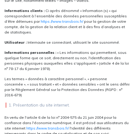
sur le Site, notamment textes – images – vidéos.
Informations clients :
Ci après dénommé « Information (s) » qui
correspondent à l’ensemble des données personnelles susceptibles
d’être détenues par
https://www.transbois.fr/
pour la gestion de votre
compte, de la gestion de la relation client et à des fins d’analyses et
de statistiques.
Utilisateur :
Internaute se connectant, utilisant le site susnommé.
Informations personnelles :
« Les informations qui permettent, sous
quelque forme que ce soit, directement ou non, l'identification des
personnes physiques auxquelles elles s'appliquent » (article 4 de la loi
n° 78-17 du 6 janvier 1978).
Les termes « données à caractère personnel », « personne
concernée », « sous traitant » et « données sensibles » ont le sens défini
par le Règlement Général sur la Protection des Données (RGPD : n°
2016-679)
1. Présentation du site internet.
En vertu de l'article 6 de la loi n° 2004-575 du 21 juin 2004 pour la
confiance dans l'économie numérique, il est précisé aux utilisateurs du
site internet
https://www.transbois.fr/
l'identité des différents
intervenants dans le cadre de sa réalisation et de son suivi: