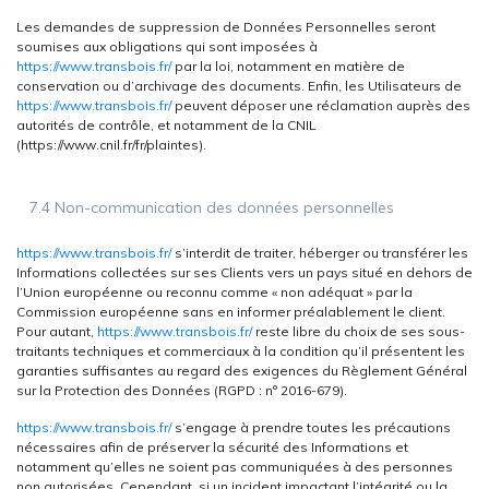
Les demandes de suppression de Données Personnelles seront
soumises aux obligations qui sont imposées à
https://www.transbois.fr/
par la loi, notamment en matière de
conservation ou d’archivage des documents. Enfin, les Utilisateurs de
https://www.transbois.fr/
peuvent déposer une réclamation auprès des
autorités de contrôle, et notamment de la CNIL
(https://www.cnil.fr/fr/plaintes).
7.4 Non-communication des données personnelles
https://www.transbois.fr/
s’interdit de traiter, héberger ou transférer les
Informations collectées sur ses Clients vers un pays situé en dehors de
l’Union européenne ou reconnu comme « non adéquat » par la
Commission européenne sans en informer préalablement le client.
Pour autant,
https://www.transbois.fr/
reste libre du choix de ses sous-
traitants techniques et commerciaux à la condition qu’il présentent les
garanties suffisantes au regard des exigences du Règlement Général
sur la Protection des Données (RGPD : n° 2016-679).
https://www.transbois.fr/
s’engage à prendre toutes les précautions
nécessaires afin de préserver la sécurité des Informations et
notamment qu’elles ne soient pas communiquées à des personnes
non autorisées. Cependant, si un incident impactant l’intégrité ou la