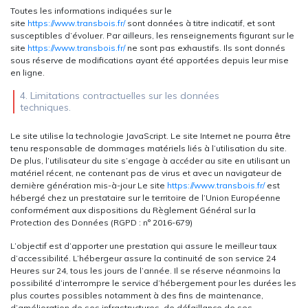
Toutes les informations indiquées sur le
site
https://www.transbois.fr/
sont données à titre indicatif, et sont
susceptibles d’évoluer. Par ailleurs, les renseignements figurant sur le
site
https://www.transbois.fr/
ne sont pas exhaustifs. Ils sont donnés
sous réserve de modifications ayant été apportées depuis leur mise
en ligne.
4. Limitations contractuelles sur les données
techniques.
Le site utilise la technologie JavaScript. Le site Internet ne pourra être
tenu responsable de dommages matériels liés à l’utilisation du site.
De plus, l’utilisateur du site s’engage à accéder au site en utilisant un
matériel récent, ne contenant pas de virus et avec un navigateur de
dernière génération mis-à-jour Le site
https://www.transbois.fr/
est
hébergé chez un prestataire sur le territoire de l’Union Européenne
conformément aux dispositions du Règlement Général sur la
Protection des Données (RGPD : n° 2016-679)
L’objectif est d’apporter une prestation qui assure le meilleur taux
d’accessibilité. L’hébergeur assure la continuité de son service 24
Heures sur 24, tous les jours de l’année. Il se réserve néanmoins la
possibilité d’interrompre le service d’hébergement pour les durées les
plus courtes possibles notamment à des fins de maintenance,
d’amélioration de ses infrastructures, de défaillance de ses