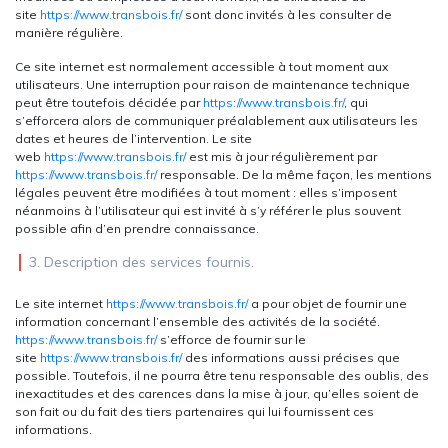
site
https://www.transbois.fr/
sont donc invités à les consulter de
manière régulière.
Ce site internet est normalement accessible à tout moment aux
utilisateurs. Une interruption pour raison de maintenance technique
peut être toutefois décidée par
https://www.transbois.fr/
, qui
s’efforcera alors de communiquer préalablement aux utilisateurs les
dates et heures de l’intervention. Le site
web
https://www.transbois.fr/
est mis à jour régulièrement par
https://www.transbois.fr/
responsable. De la même façon, les mentions
légales peuvent être modifiées à tout moment : elles s’imposent
néanmoins à l’utilisateur qui est invité à s’y référer le plus souvent
possible afin d’en prendre connaissance.
3. Description des services fournis.
Le site internet
https://www.transbois.fr/
a pour objet de fournir une
information concernant l’ensemble des activités de la société.
https://www.transbois.fr/
s’efforce de fournir sur le
site
https://www.transbois.fr/
des informations aussi précises que
possible. Toutefois, il ne pourra être tenu responsable des oublis, des
inexactitudes et des carences dans la mise à jour, qu’elles soient de
son fait ou du fait des tiers partenaires qui lui fournissent ces
informations.