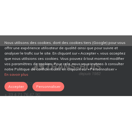
Nous utilisons des cookies, dont des cookies tiers (Google) pour vous
offrir une expérience utilisateur de qualité ainsi que pour suivre et
analyser le trafic sur le site. En cliquant sur « Accepter », vous acceptez
que nous utilisions ces cookies. Vous pouvez à tout moment modifier
vos paramètres de cookies. Pour cela, nous vous invitons à consulter
notre Politique de confidentialité en cliquant sur « Personnaliser »
En savoir plus
Nous contacter
Accepter
Personnaliser
+ 33 4 71 76 47 90
trans.bois43@orange.fr
Pont de Lamothe
43100 Brioude