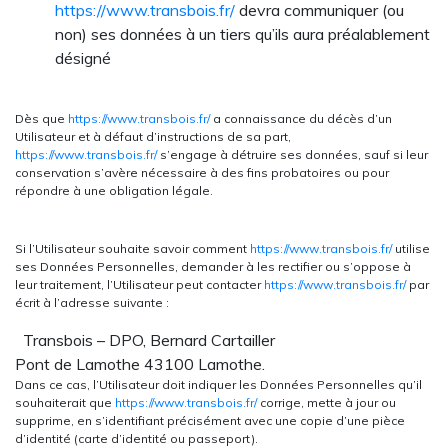
https://www.transbois.fr/
devra communiquer (ou
non) ses données à un tiers qu’ils aura préalablement
désigné
Dès que
https://www.transbois.fr/
a connaissance du décès d’un
Utilisateur et à défaut d’instructions de sa part,
https://www.transbois.fr/
s’engage à détruire ses données, sauf si leur
conservation s’avère nécessaire à des fins probatoires ou pour
répondre à une obligation légale.
Si l’Utilisateur souhaite savoir comment
https://www.transbois.fr/
utilise
ses Données Personnelles, demander à les rectifier ou s’oppose à
leur traitement, l’Utilisateur peut contacter
https://www.transbois.fr/
par
écrit à l’adresse suivante :
Transbois – DPO, Bernard Cartailler
Pont de Lamothe 43100 Lamothe.
Dans ce cas, l’Utilisateur doit indiquer les Données Personnelles qu’il
souhaiterait que
https://www.transbois.fr/
corrige, mette à jour ou
supprime, en s’identifiant précisément avec une copie d’une pièce
d’identité (carte d’identité ou passeport).