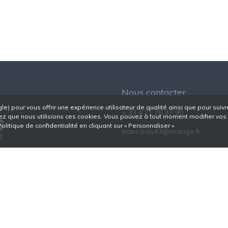
Nous contacter
e) pour vous offrir une expérience utilisateur de qualité ainsi que pour suivr
+ 33 4 71 76 47 90
cceptez que nous utilisions ces cookies. Vous pouvez à tout moment modifier v
olitique de confidentialité en cliquant sur « Personnaliser »
trans.bois43@orange.fr
Pont de Lamothe
43100 Brioude
Tous droits réservés © 2019 - Transbois -
Mentions Légales